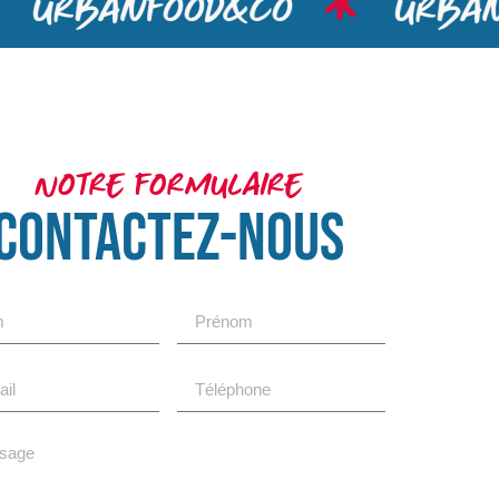
urbanfood&co
urbanf
Notre formulaire
CONTACTEZ-NOUS