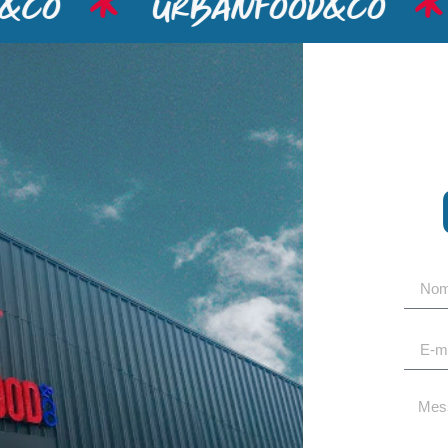
co
urbanfood&co