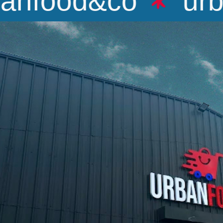
nfood&co
urba