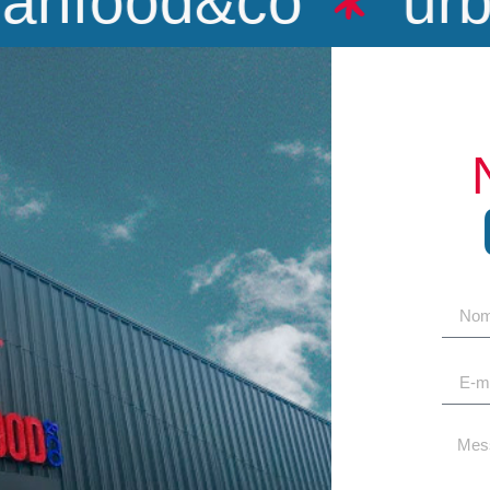
nfood&co
urba