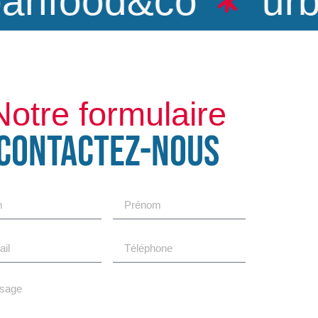
nfood&co
urba
Notre formulaire
CONTACTEZ-NOUS