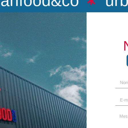
nfood&co
urba