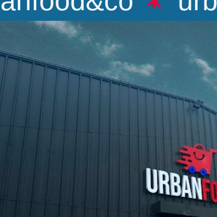
nfood&co
urba