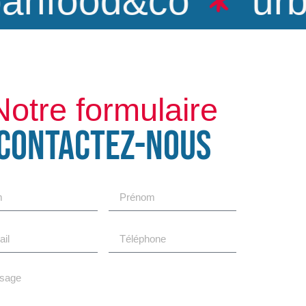
nfood&co
urba
Notre formulaire
CONTACTEZ-NOUS